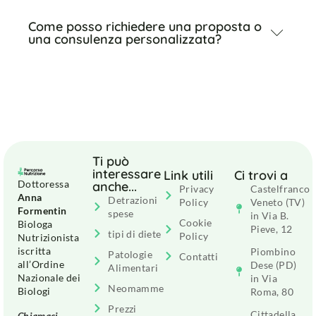
Come posso richiedere una proposta o
una consulenza personalizzata?
Ti può
interessare
Link utili
Ci trovi a
Dottoressa
anche...
Privacy
Castelfranco
Anna
Detrazioni
Policy
Veneto (TV)
Formentin
spese
in Via B.
Cookie
Biologa
Pieve, 12
tipi di diete
Policy
Nutrizionista
iscritta
Piombino
Patologie
Contatti
all’Ordine
Dese (PD)
Alimentari
Nazionale dei
in Via
Neomamme
Biologi
Roma, 80
Prezzi
Cittadella
Chiamaci