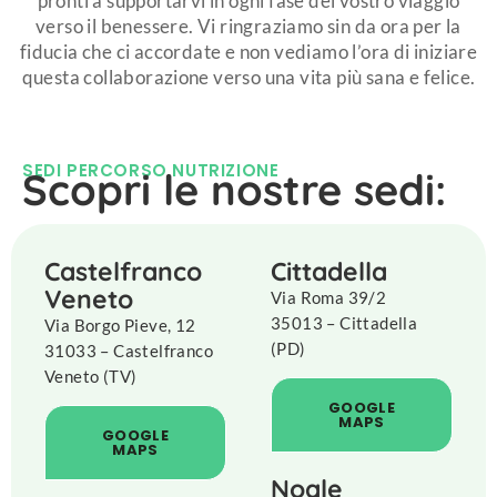
pronti a supportarvi in ogni fase del vostro viaggio
verso il benessere. Vi ringraziamo sin da ora per la
fiducia che ci accordate e non vediamo l’ora di iniziare
questa collaborazione verso una vita più sana e felice.
SEDI PERCORSO NUTRIZIONE
Scopri le nostre sedi:
Castelfranco
Cittadella
Veneto
Via Roma 39/2
35013 – Cittadella
Via Borgo Pieve, 12
(PD)
31033 – Castelfranco
Veneto (TV)
GOOGLE
MAPS
GOOGLE
MAPS
Noale