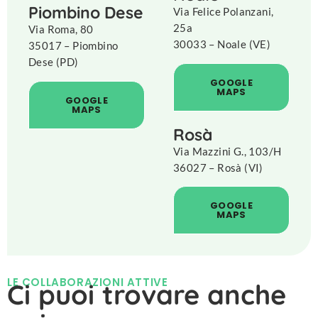
Piombino Dese
Via Felice Polanzani,
25a
Via Roma, 80
30033 – Noale (VE)
35017 – Piombino
Dese (PD)
GOOGLE
MAPS
GOOGLE
MAPS
Rosà
Via Mazzini G., 103/H
36027 – Rosà (VI)
GOOGLE
MAPS
LE COLLABORAZIONI ATTIVE
Ci puoi trovare anche