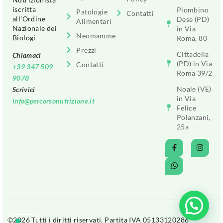
iscritta
Piombino
Patologie
Contatti
all’Ordine
Dese (PD)
Alimentari
Nazionale dei
in Via
Neomamme
Biologi
Roma, 80
Prezzi
Cittadella
Chiamaci
(PD) in Via
Contatti
+39 347 509
Roma 39/2
9078
Noale (VE)
Scrivici
in Via
info@percorsonutrizione.it
Felice
Polanzani,
25a
©2026 Tutti i diritti riservati. Partita IVA 05133120286