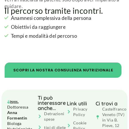
guidare.
Il percorso tramite incontri.
Anamnesi complessiva della persona
Obiettivi da raggiungere
Tempi e modalità del percorso
SCOPRI LA NOSTRA CONSULENZA NUTRIZIONALE
Ti può
interessare
Link utili
Ci trovi a
Dottoressa
anche...
Privacy
Castelfranco
Anna
Detrazioni
Policy
Veneto (TV)
Formentin
spese
in Via B.
Cookie
Biologa
Pieve, 12
tipi di diete
Policy
Nutrizionista