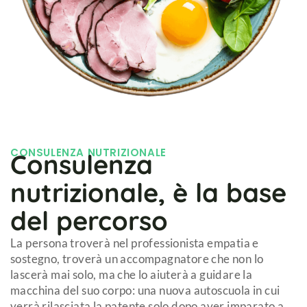
CONSULENZA NUTRIZIONALE
Consulenza
nutrizionale, è la base
del percorso
La persona troverà nel professionista empatia e
sostegno, troverà un accompagnatore che non lo
lascerà mai solo, ma che lo aiuterà a guidare la
macchina del suo corpo: una nuova autoscuola in cui
verrà rilasciata la patente solo dopo aver imparato a