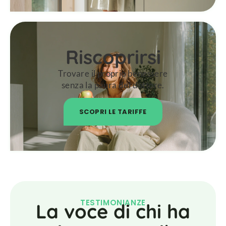
Riscoprirsi
Trovare il proprio benessere
senza la paura del dottore.
SCOPRI LE TARIFFE
TESTIMONIANZE
La voce di chi ha