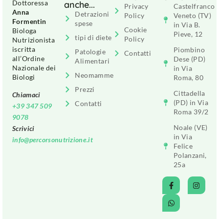
Dottoressa
anche...
Privacy
Castelfranco
Anna
Detrazioni
Policy
Veneto (TV)
Formentin
spese
in Via B.
Cookie
Biologa
Pieve, 12
tipi di diete
Policy
Nutrizionista
iscritta
Piombino
Patologie
Contatti
all’Ordine
Dese (PD)
Alimentari
Nazionale dei
in Via
Neomamme
Biologi
Roma, 80
Prezzi
Cittadella
Chiamaci
(PD) in Via
Contatti
+39 347 509
Roma 39/2
9078
Noale (VE)
Scrivici
in Via
info@percorsonutrizione.it
Felice
Polanzani,
25a