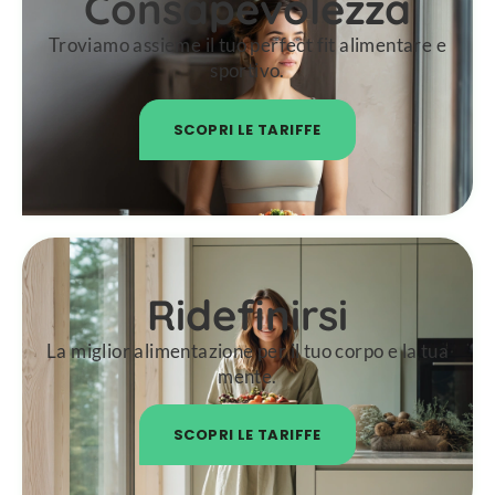
Consapevolezza
Troviamo assieme il tuo perfect fit alimentare e
sportivo.
SCOPRI LE TARIFFE
Ridefinirsi
La miglior alimentazione per il tuo corpo e la tua
mente.
SCOPRI LE TARIFFE