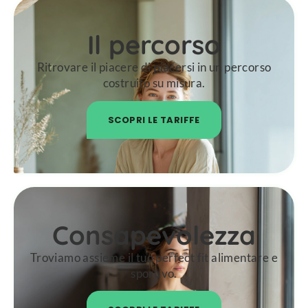
Il percorso
Ritrovare il piacere di piacersi in un percorso
costruito su misura.
SCOPRI LE TARIFFE
Consapevolezza
Troviamo assieme il tuo perfect fit alimentare e
sportivo.