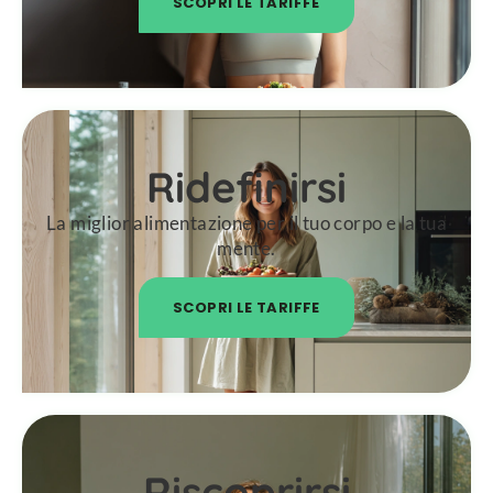
SCOPRI LE TARIFFE
Ridefinirsi
La miglior alimentazione per il tuo corpo e la tua
mente.
SCOPRI LE TARIFFE
Riscoprirsi