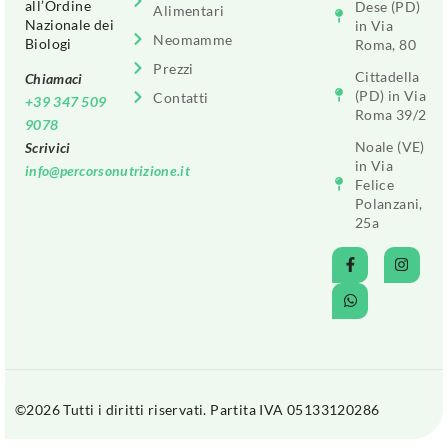
all’Ordine
Dese (PD)
Alimentari
Nazionale dei
in Via
Neomamme
Biologi
Roma, 80
Prezzi
Cittadella
Chiamaci
(PD) in Via
Contatti
+39 347 509
Roma 39/2
9078
Noale (VE)
Scrivici
in Via
info@percorsonutrizione.it
Felice
Polanzani,
25a
©2026 Tutti i diritti riservati. Partita IVA 05133120286