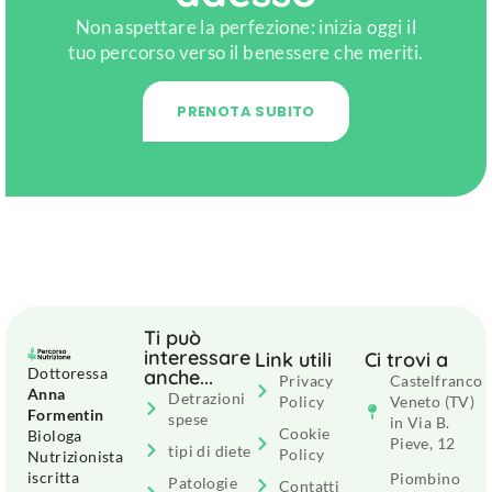
Non aspettare la perfezione: inizia oggi il
tuo percorso verso il benessere che meriti.
PRENOTA SUBITO
Ti può
interessare
Link utili
Ci trovi a
Dottoressa
anche...
Privacy
Castelfranco
Anna
Detrazioni
Policy
Veneto (TV)
Formentin
spese
in Via B.
Cookie
Biologa
Pieve, 12
tipi di diete
Policy
Nutrizionista
iscritta
Piombino
Patologie
Contatti