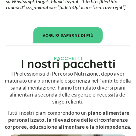
su Whatsapp!|target:_blank” layout=”btn btn-filled btn-
rounded” css_animation=”fadeInUp” icon=”ti-arrow-right”]
VOGLIO SAPERNE DI PIÙ
PACCHETTI​
I nostri pacchetti​
I Professionisti di Percorso Nutrizione, dopo aver
maturato una pluriennale esperienza nell’ ambito della
sana alimentazione, hanno formulato diversi piani
alimentari a seconda delle esigenze e necessità dei
singoli clienti.
Tutti i nostri piani comprendono un
piano alimentare
personalizzato, la rilevazione delle circonferenze
corporee, educazione alimentare e la bioimpedenza.