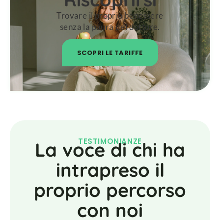
Trovare il proprio benessere
senza la paura del dottore.
SCOPRI LE TARIFFE
TESTIMONIANZE
La voce di chi ha
intrapreso il
proprio percorso
con noi