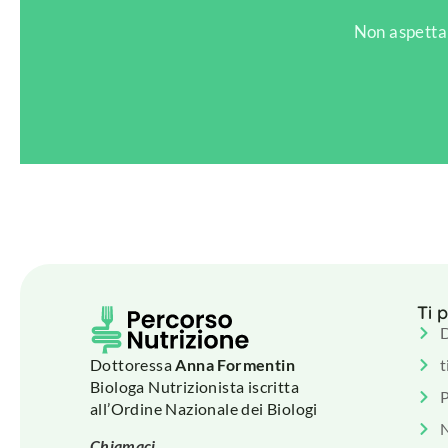
Non aspettar
Ti 
D
Dottoressa
Anna Formentin
t
Biologa Nutrizionista iscritta
P
all’Ordine Nazionale dei Biologi
Chiamaci