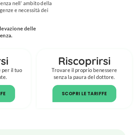
enza nell’ ambito della
igenze e necessità dei
ilevazione delle
denza.
si
Riscoprirsi
per il tuo
Trovare il proprio benessere
nte.
senza la paura del dottore.
FFE
SCOPRI LE TARIFFE