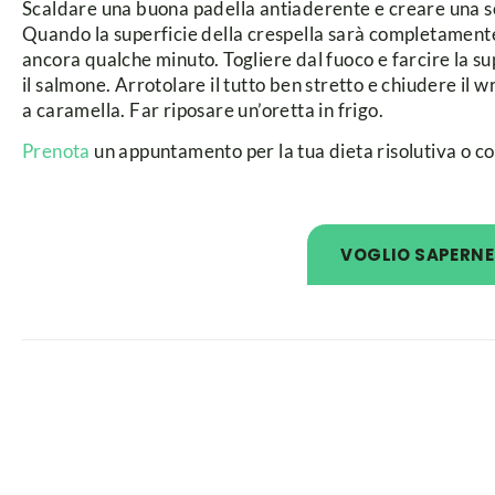
Scaldare una buona padella antiaderente e creare una so
Quando la superficie della crespella sarà completamente 
ancora qualche minuto. Togliere dal fuoco e farcire la sup
il salmone. Arrotolare il tutto ben stretto e chiudere il 
a caramella. Far riposare un’oretta in frigo.
Prenota
un appuntamento per la tua dieta risolutiva o co
VOGLIO SAPERNE 