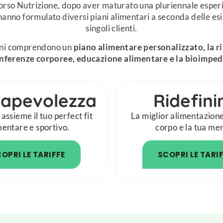
rcorso Nutrizione, dopo aver maturato una pluriennale esperi
anno formulato diversi piani alimentari a seconda delle es
singoli clienti.
piani comprendono un
piano alimentare personalizzato, la r
nferenze corporee, educazione alimentare e la bioimpe
apevolezza
Ridefinir
assieme il tuo perfect fit
La miglior alimentazione 
mentare e sportivo.
corpo e la tua me
OPRI LE TARIFFE
SCOPRI LE TARI