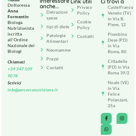
interessare
Link utili
Ci trovi a
Dottoressa
anche...
Privacy
Castelfranco
Anna
Detrazioni
Policy
Veneto (TV)
Formentin
spese
in Via B.
Cookie
Biologa
Pieve, 12
tipi di diete
Policy
Nutrizionista
iscritta
Piombino
Patologie
Contatti
all’Ordine
Dese (PD)
Alimentari
Nazionale dei
in Via
Neomamme
Biologi
Roma, 80
Prezzi
Cittadella
Chiamaci
(PD) in Via
Contatti
+39 347 509
Roma 39/2
9078
Noale (VE)
Scrivici
in Via
info@percorsonutrizione.it
Felice
Polanzani,
25a