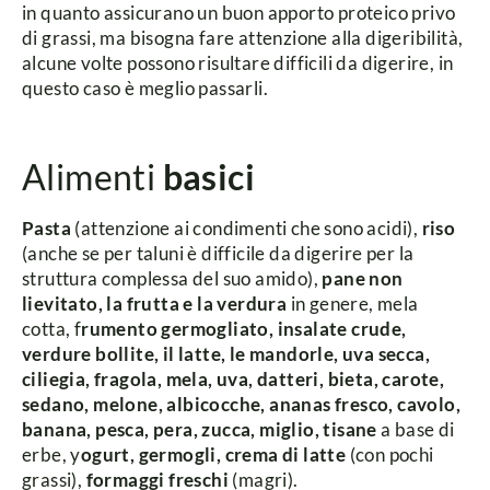
in quanto assicurano un buon apporto proteico privo
di grassi, ma bisogna fare attenzione alla digeribilità,
alcune volte possono risultare difficili da digerire, in
questo caso è meglio passarli.
Alimenti
basici
Pasta
(attenzione ai condimenti che sono acidi),
riso
(anche se per taluni è difficile da digerire per la
struttura complessa del suo amido),
pane non
lievitato, la frutta e la verdura
in genere, mela
cotta, f
rumento germogliato, insalate crude,
verdure bollite, il latte, le mandorle, uva secca,
ciliegia, fragola, mela, uva, datteri, bieta, carote,
sedano, melone, albicocche, ananas fresco, cavolo,
banana, pesca, pera, zucca, miglio, tisane
a base di
erbe, y
ogurt, germogli, crema di latte
(con pochi
grassi),
formaggi freschi
(magri).