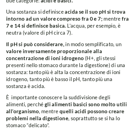
due categorie:
acidi e basici.
Una sostanza si definisce
acida se il suo pH si trova
intorno ad un valore compreso fra 0 e 7;
mentre
fra
7 e 14 si definisce basica.
L’acqua, per esempio, è
neutra (valore di pH circa 7).
Il pH si può considerare,
in modo semplificato, un
valore inversamente proporzionale alla
concentrazione di ioni idrogeno
(H+, gli stessi
presenti nello stomaco durante la digestione) di una
sostanza: tanto più è alta la concentrazione di ioni
idrogeno, tanto più è basso il pH, tanto più una
sostanza è acida.
È importante conoscere la suddivisione degli
alimenti, perché
gli alimenti basici sono molto utili
all’organismo
, mentre
quelli acidi possono creare
problemi nella digestione
, soprattutto se si ha lo
stomaco “delicato”.