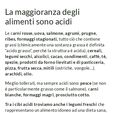
La maggioranza degli
alimenti sono acidi
Le c
arni rosse, uova, salmone, agrumi, prugne,
ribes, formaggi stagionati,
tutto ciò che contiene
grassi (chimicamente una sostanza grassa è definita
“acido grasso”, perché la struttura è acida),
cereali,
legumi secchi, alcolici, cacao, condimenti, caffè, tè,
spezie, prodotti da forno lievitati e di pasticceria,
pizza, frutta secca, mitili
(ostriche, vongole…),
arachidi, olio.
Meglio tollerati, ma sempre acidi sono:
pesce
(se non
è particolarmente grasso come il salmone), c
arni
bianche, formaggi magri, prosciutto cotto.
Tra i cibi acidi troviamo anche i legumi freschi
che
rappresentano un alimento idoneo ad una dieta sana,