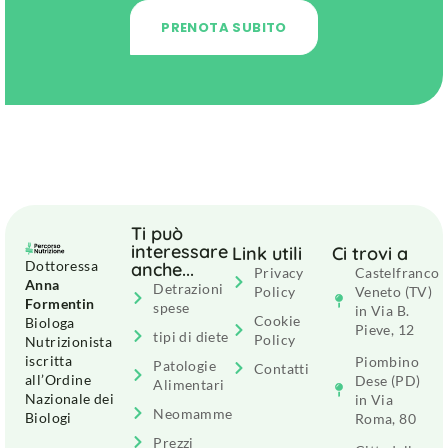
PRENOTA SUBITO
Ti può
interessare
Link utili
Ci trovi a
Dottoressa
anche...
Privacy
Castelfranco
Anna
Detrazioni
Policy
Veneto (TV)
Formentin
spese
in Via B.
Cookie
Biologa
Pieve, 12
tipi di diete
Policy
Nutrizionista
iscritta
Piombino
Patologie
Contatti
all’Ordine
Dese (PD)
Alimentari
Nazionale dei
in Via
Neomamme
Biologi
Roma, 80
Prezzi