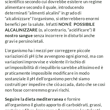
scientifico secondo cui dovrebbe esistere un regime
alimentare secondo il quale, introducendo
determinati “alimenti alcalini” in grado di
“alcalinizzare” l’organismo, si otterrebbero enormi
benefici per la salute. Infatti
NON È POSSIBILE
ALCALINIZZARE
(o, al contrario, “acidificare”)
il
nostro sangue
senza incorrere in disturbi anche
gravi e persino letali.
L’organismo ha i mezzi per correggere piccole
variazioni di pH (che avvengono ogni giorno), ma con
variazioni improvvise e violente il rischio di
un’impossibilità di riequilibrio sarebbe altissimo ed è
praticamente impossibile modificare in modo
sostanziale il pH dell’organismo perché siamo
costruiti per impedire che ciò accada, dato che se così
non fosse correremmo gravi rischi.
Seguire la dieta mediterranea
e fornire
all’organismo il giusto apporto di carboidrati, grassi,