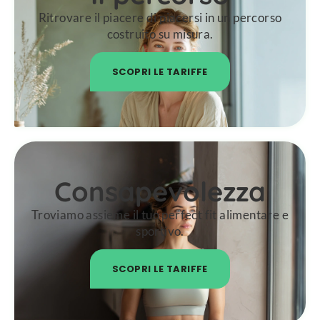
Ritrovare il piacere di piacersi in un percorso
costruito su misura.
SCOPRI LE TARIFFE
Consapevolezza
Troviamo assieme il tuo perfect fit alimentare e
sportivo.
SCOPRI LE TARIFFE