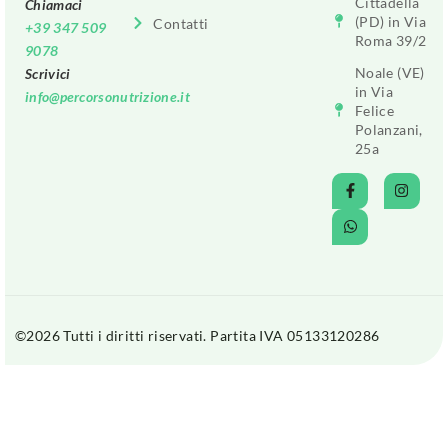
Cittadella
Chiamaci
(PD) in Via
Contatti
+39 347 509
Roma 39/2
9078
Noale (VE)
Scrivici
in Via
info@percorsonutrizione.it
Felice
Polanzani,
25a
©2026 Tutti i diritti riservati. Partita IVA 05133120286