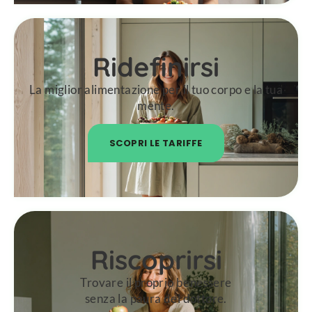
Ridefinirsi
La miglior alimentazione per il tuo corpo e la tua
mente.
SCOPRI LE TARIFFE
Riscoprirsi
Trovare il proprio benessere
senza la paura del dottore.