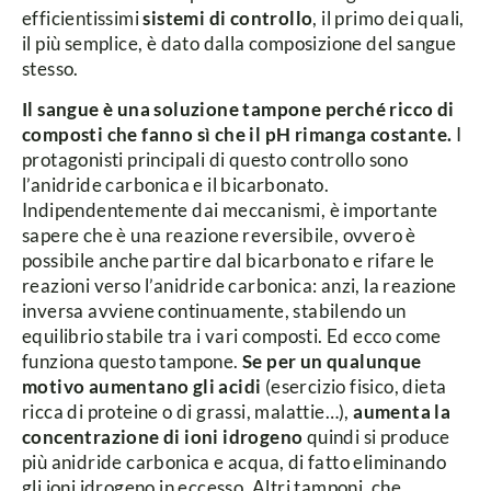
efficientissimi
sistemi di controllo
, il primo dei quali,
il più semplice, è dato dalla composizione del sangue
stesso.
Il sangue è una soluzione tampone perché ricco di
composti che fanno sì che il pH rimanga costante.
I
protagonisti principali di questo controllo sono
l’anidride carbonica e il bicarbonato.
Indipendentemente dai meccanismi, è importante
sapere che è una reazione reversibile, ovvero è
possibile anche partire dal bicarbonato e rifare le
reazioni verso l’anidride carbonica: anzi, la reazione
inversa avviene continuamente, stabilendo un
equilibrio stabile tra i vari composti.
Ed ecco come
funziona questo tampone.
Se per un qualunque
motivo aumentano gli acidi
(esercizio fisico, dieta
ricca di proteine o di grassi, malattie…),
aumenta la
concentrazione di ioni idrogeno
quindi si produce
più anidride carbonica e acqua, di fatto eliminando
gli ioni idrogeno in eccesso. Altri tamponi, che