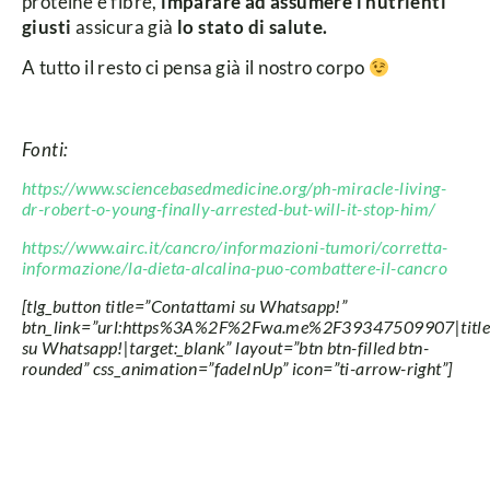
proteine e fibre,
imparare ad assumere i nutrienti
giusti
assicura già
lo stato di salute.
A tutto il resto ci pensa già il nostro corpo
Fonti:
https://www.sciencebasedmedicine.org/ph-miracle-living-
dr-robert-o-young-finally-arrested-but-will-it-stop-him/
https://www.airc.it/cancro/informazioni-tumori/corretta-
informazione/la-dieta-alcalina-puo-combattere-il-cancro
[tlg_button title=”Contattami su Whatsapp!”
btn_link=”url:https%3A%2F%2Fwa.me%2F39347509907|title
su Whatsapp!|target:_blank” layout=”btn btn-filled btn-
rounded” css_animation=”fadeInUp” icon=”ti-arrow-right”]
nutrizionista cittadella