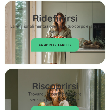
Ridefinirsi
La miglior alimentazione per il tuo corpo e la tua
mente.
SCOPRI LE TARIFFE
Riscoprirsi
Trovare il proprio benessere
senza la paura del dottore.