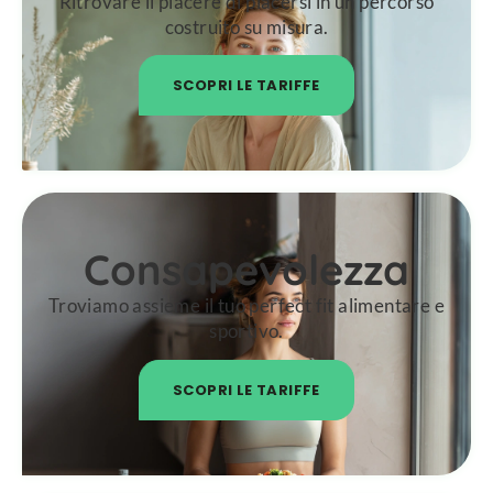
Ritrovare il piacere di piacersi in un percorso
costruito su misura.
SCOPRI LE TARIFFE
Consapevolezza
Troviamo assieme il tuo perfect fit alimentare e
sportivo.
SCOPRI LE TARIFFE