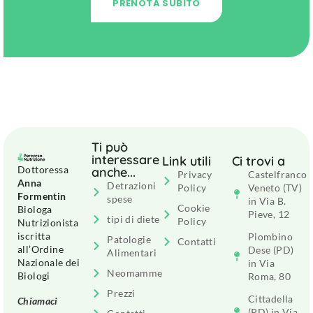
PRENOTA SUBITO
Ti può
interessare
Link utili
Ci trovi a
Dottoressa
anche...
Privacy
Castelfranco
Anna
Detrazioni
Policy
Veneto (TV)
Formentin
spese
in Via B.
Cookie
Biologa
Pieve, 12
tipi di diete
Policy
Nutrizionista
iscritta
Piombino
Patologie
Contatti
all’Ordine
Dese (PD)
Alimentari
Nazionale dei
in Via
Neomamme
Biologi
Roma, 80
Prezzi
Cittadella
Chiamaci
(PD) in Via