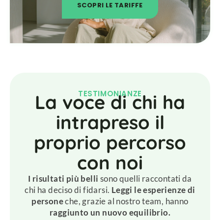
SCOPRI LE TARIFFE
TESTIMONIANZE
La voce di chi ha
intrapreso il
proprio percorso
con noi
I risultati più belli
sono quelli raccontati da
chi ha deciso di fidarsi.
Leggi le esperienze di
persone
che, grazie al nostro team, hanno
raggiunto un nuovo equilibrio.