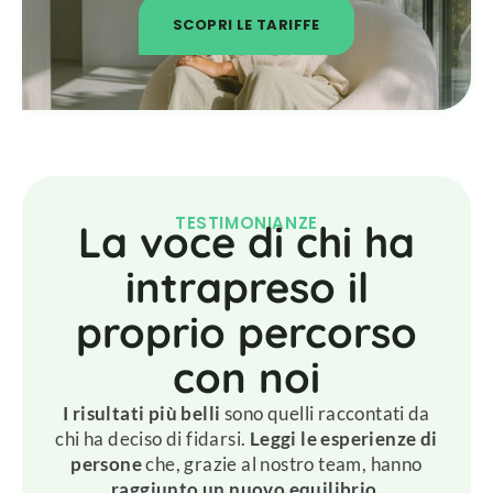
SCOPRI LE TARIFFE
TESTIMONIANZE
La voce di chi ha
intrapreso il
proprio percorso
con noi
I risultati più belli
sono quelli raccontati da
chi ha deciso di fidarsi.
Leggi le esperienze di
persone
che, grazie al nostro team, hanno
raggiunto un nuovo equilibrio.