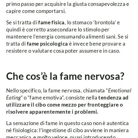
primo passo per acquisire la giusta consapevolezza e
capire come comportarsi.
Se si tratta di
fame fisica
, lo stomaco ‘brontola’ e
quindi è corretto assecondare lo stimolo per
mantenere l’energia consumando alimenti sani.
Se si
tratta di
fame psicologica
è invece bene provare a
resistere o valutare cosa poter assumere in caso.
Che cos’è la fame nervosa?
Nello specifico, la fame nervosa, chiamata “
Emotional
Eating”
o “fame emotiva”, consiste nella
tendenza ad
utilizzare il cibo come mezzo per fronteggiare o
risolvere apparentemente i problemi.
La sensazione di fame in questo caso non è autentica
né fisiologica: l’ingestione di cibo avviene in maniera
meccanica e molto veloce, quasi introducendo