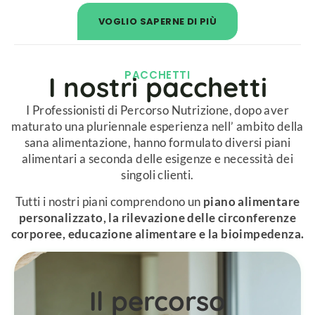
VOGLIO SAPERNE DI PIÙ
PACCHETTI​
I nostri pacchetti​
I Professionisti di Percorso Nutrizione, dopo aver
maturato una pluriennale esperienza nell’ ambito della
sana alimentazione, hanno formulato diversi piani
alimentari a seconda delle esigenze e necessità dei
singoli clienti.
Tutti i nostri piani comprendono un
piano alimentare
personalizzato, la rilevazione delle circonferenze
corporee, educazione alimentare e la bioimpedenza.
Il percorso