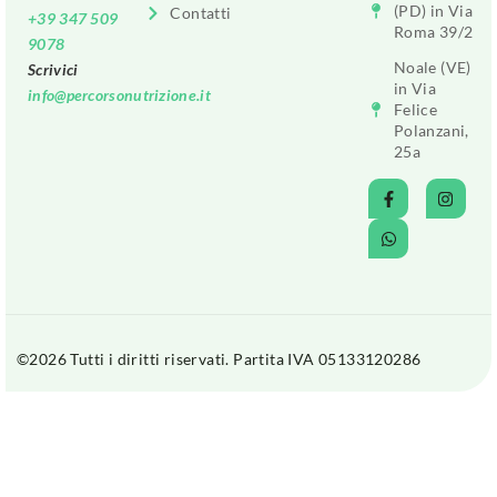
(PD) in Via
Contatti
+39 347 509
Roma 39/2
9078
Noale (VE)
Scrivici
in Via
info@percorsonutrizione.it
Felice
Polanzani,
25a
©2026 Tutti i diritti riservati. Partita IVA 05133120286