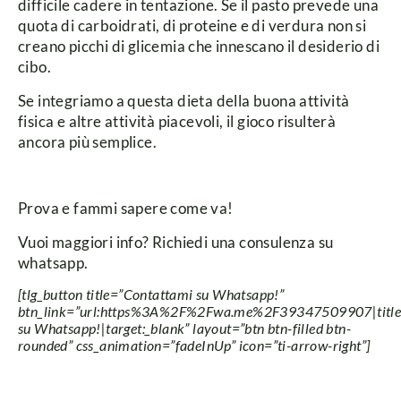
difficile cadere in tentazione. Se il pasto prevede una
quota di carboidrati, di proteine e di verdura non si
creano picchi di glicemia che innescano il desiderio di
cibo.
Se integriamo a questa dieta della buona attività
fisica e altre attività piacevoli, il gioco risulterà
ancora più semplice.
Prova e fammi sapere come va!
Vuoi maggiori info? Richiedi una consulenza su
whatsapp.
[tlg_button title=”Contattami su Whatsapp!”
btn_link=”url:https%3A%2F%2Fwa.me%2F39347509907|title
su Whatsapp!|target:_blank” layout=”btn btn-filled btn-
rounded” css_animation=”fadeInUp” icon=”ti-arrow-right”]