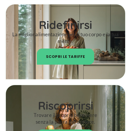
Ridefinirsi
La miglior alimentazione per il tuo corpo e la tua
mente.
SCOPRI LE TARIFFE
Riscoprirsi
Trovare il proprio benessere
senza la paura del dottore.