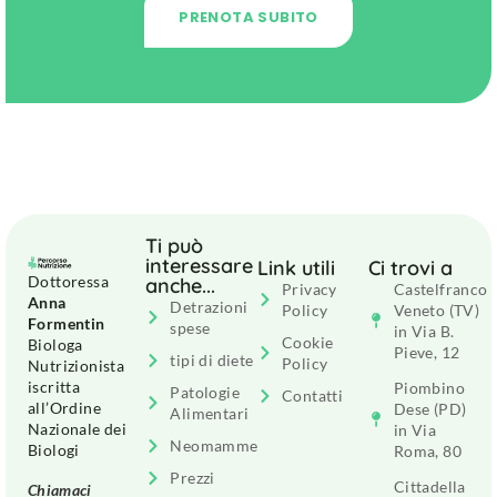
PRENOTA SUBITO
Ti può
interessare
Link utili
Ci trovi a
Dottoressa
anche...
Privacy
Castelfranco
Anna
Detrazioni
Policy
Veneto (TV)
Formentin
spese
in Via B.
Cookie
Biologa
Pieve, 12
tipi di diete
Policy
Nutrizionista
iscritta
Piombino
Patologie
Contatti
all’Ordine
Dese (PD)
Alimentari
Nazionale dei
in Via
Neomamme
Biologi
Roma, 80
Prezzi
Cittadella
Chiamaci