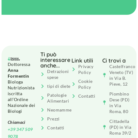
Ti può
interessare
Link utili
Ci trovi a
Dottoressa
anche...
Privacy
Castelfranco
Anna
Detrazioni
Policy
Veneto (TV)
Formentin
spese
in Via B.
Cookie
Biologa
Pieve, 12
tipi di diete
Policy
Nutrizionista
iscritta
Piombino
Patologie
Contatti
all’Ordine
Dese (PD)
Alimentari
Nazionale dei
in Via
Neomamme
Biologi
Roma, 80
Prezzi
Cittadella
Chiamaci
(PD) in Via
Contatti
+39 347 509
Roma 39/2
9078