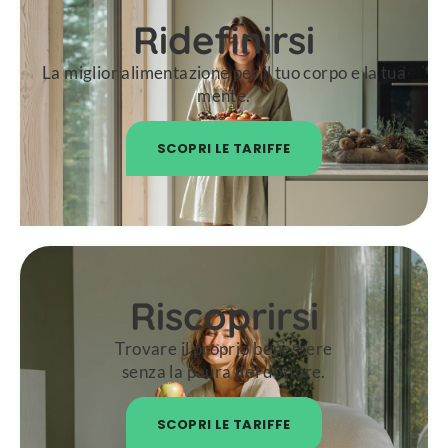
Ridefinirsi
La miglior alimentazione per il tuo corpo e la tua
mente.
SCOPRI LE TARIFFE
Riscoprirsi
Trovare il proprio benessere
senza la paura del dottore.
SCOPRI LE TARIFFE