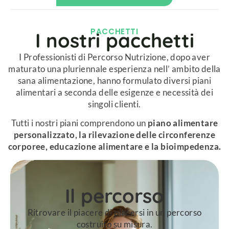
PACCHETTI​
I nostri pacchetti​
I Professionisti di Percorso Nutrizione, dopo aver
maturato una pluriennale esperienza nell’ ambito della
sana alimentazione, hanno formulato diversi piani
alimentari a seconda delle esigenze e necessità dei
singoli clienti.
Tutti i nostri piani comprendono un
piano alimentare
personalizzato, la rilevazione delle circonferenze
corporee, educazione alimentare e la bioimpedenza.
Il percorso
Ritrovare il piacere di piacersi in un percorso
costruito su misura.