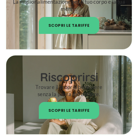
La miglior alimentazione per il tuo corpo e la tua
mente.
SCOPRI LE TARIFFE
Riscoprirsi
Trovare il proprio benessere
senza la paura del dottore.
SCOPRI LE TARIFFE