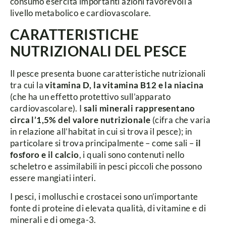
consumo esercita importanti azioni favorevoli a
livello metabolico e cardiovascolare.
CARATTERISTICHE
NUTRIZIONALI DEL PESCE
Il pesce presenta buone caratteristiche nutrizionali
tra cui la
vitamina D, la vitamina B12 e la niacina
(che ha un effetto protettivo sull’apparato
cardiovascolare). I
sali minerali rappresentano
circa l’1,5% del valore nutrizionale
(cifra che varia
in relazione all’habitat in cui si trova il pesce); in
particolare si trova principalmente – come sali –
il
fosforo e il calcio
, i quali sono contenuti nello
scheletro e assimilabili in pesci piccoli che possono
essere mangiati interi.
I pesci, i molluschi e crostacei sono un’importante
fonte di proteine di elevata qualità, di vitamine e di
minerali e di omega-3.