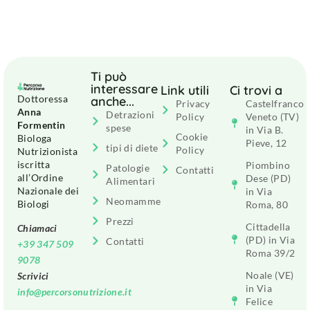
Ti può
interessare
Link utili
Ci trovi a
Dottoressa
anche...
Privacy
Castelfranco
Anna
Detrazioni
Policy
Veneto (TV)
Formentin
spese
in Via B.
Cookie
Biologa
Pieve, 12
tipi di diete
Policy
Nutrizionista
iscritta
Piombino
Patologie
Contatti
all’Ordine
Dese (PD)
Alimentari
Nazionale dei
in Via
Neomamme
Biologi
Roma, 80
Prezzi
Cittadella
Chiamaci
(PD) in Via
Contatti
+39 347 509
Roma 39/2
9078
Noale (VE)
Scrivici
in Via
info@percorsonutrizione.it
Felice