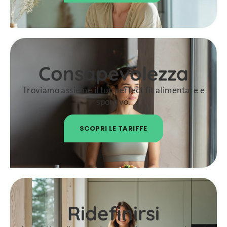
Consapevolezza
Troviamo assieme il tuo perfect fit alimentare e
sportivo.
SCOPRI LE TARIFFE
Ridefinirsi