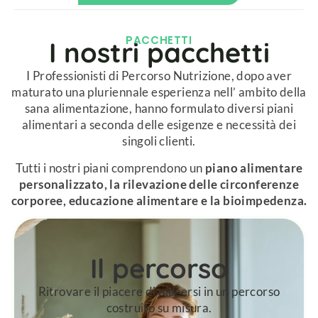
PACCHETTI​
I nostri pacchetti​
I Professionisti di Percorso Nutrizione, dopo aver
maturato una pluriennale esperienza nell’ ambito della
sana alimentazione, hanno formulato diversi piani
alimentari a seconda delle esigenze e necessità dei
singoli clienti.
Tutti i nostri piani comprendono un
piano alimentare
personalizzato, la rilevazione delle circonferenze
corporee, educazione alimentare e la bioimpedenza.
Il percorso
Ritrovare il piacere di piacersi in un percorso
costruito su misura.