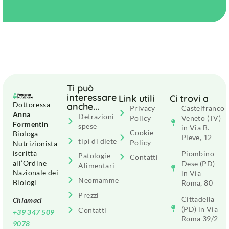
Ti può
interessare
Link utili
Ci trovi a
Dottoressa
anche...
Privacy
Castelfranco
Anna
Detrazioni
Policy
Veneto (TV)
Formentin
spese
in Via B.
Cookie
Biologa
Pieve, 12
tipi di diete
Policy
Nutrizionista
iscritta
Piombino
Patologie
Contatti
all’Ordine
Dese (PD)
Alimentari
Nazionale dei
in Via
Neomamme
Biologi
Roma, 80
Prezzi
Cittadella
Chiamaci
(PD) in Via
Contatti
+39 347 509
Roma 39/2
9078