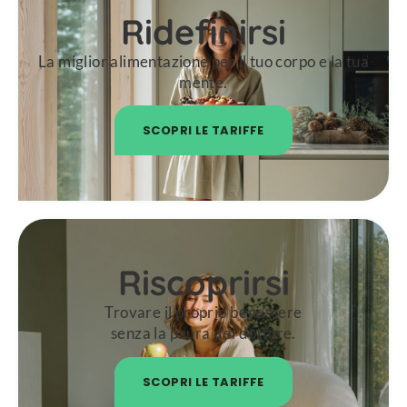
Ridefinirsi
La miglior alimentazione per il tuo corpo e la tua
mente.
SCOPRI LE TARIFFE
Riscoprirsi
Trovare il proprio benessere
senza la paura del dottore.
SCOPRI LE TARIFFE