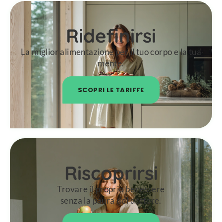
Ridefinirsi
La miglior alimentazione per il tuo corpo e la tua
mente.
SCOPRI LE TARIFFE
Riscoprirsi
Trovare il proprio benessere
senza la paura del dottore.