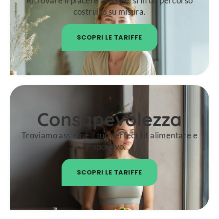
Ritrovare il piacere di piacersi in un percorso
costruito su misura.
SCOPRI LE TARIFFE
Consapevolezza
Troviamo assieme il tuo perfect fit alimentare e
sportivo.
SCOPRI LE TARIFFE