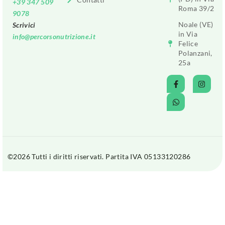
+39 347 509
Roma 39/2
9078
Noale (VE)
Scrivici
in Via
info@percorsonutrizione.it
Felice
Polanzani,
25a
©2026 Tutti i diritti riservati. Partita IVA 05133120286