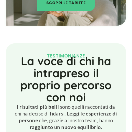
SCOPRI LE TARIFFE
TESTIMONIANZE
La voce di chi ha
intrapreso il
proprio percorso
con noi
I risultati più belli
sono quelli raccontati da
chi ha deciso di fidarsi.
Leggi le esperienze di
persone
che, grazie al nostro team, hanno
raggiunto un nuovo equilibrio.