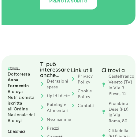
PRENOTA SUBITO
Ti può
interessare
Link utili
Ci trovi a
Dottoressa
anche...
Privacy
Castelfranco
Anna
Detrazioni
Policy
Veneto (TV)
Formentin
spese
in Via B.
Cookie
Biologa
Pieve, 12
tipi di diete
Policy
Nutrizionista
iscritta
Piombino
Patologie
Contatti
all’Ordine
Dese (PD)
Alimentari
Nazionale dei
in Via
Neomamme
Biologi
Roma, 80
Prezzi
Cittadella
Chiamaci
(PD) in Via
Contatti