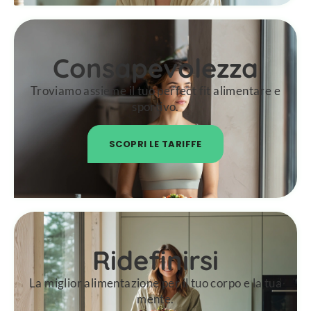
Consapevolezza
Troviamo assieme il tuo perfect fit alimentare e
sportivo.
SCOPRI LE TARIFFE
Ridefinirsi
La miglior alimentazione per il tuo corpo e la tua
mente.