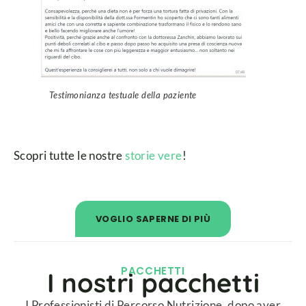
Testimonianza testuale della paziente
Scopri tutte le nostre
storie vere
!
VOGLIO SAPERNE DI PIÙ
PACCHETTI​
I nostri pacchetti​
I Professionisti di Percorso Nutrizione, dopo aver