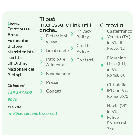
Ti può
interessare
Link utili
Ci trovi a
Dottoressa
anche...
Privacy
Castelfranco
Anna
Detrazioni
Policy
Veneto (TV)
Formentin
spese
in Via B.
Cookie
Biologa
Pieve, 12
tipi di diete
Policy
Nutrizionista
iscritta
Piombino
Patologie
Contatti
all’Ordine
Dese (PD)
Alimentari
Nazionale dei
in Via
Neomamme
Biologi
Roma, 80
Prezzi
Cittadella
Chiamaci
(PD) in Via
Contatti
+39 347 509
Roma 39/2
9078
Noale (VE)
Scrivici
in Via
info@percorsonutrizione.it
Felice
Polanzani,
25a