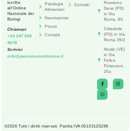
iscritta
Piombino
Patologie
Contatti
all’Ordine
Dese (PD)
Alimentari
Nazionale dei
in Via
Neomamme
Biologi
Roma, 80
Prezzi
Cittadella
Chiamaci
(PD) in Via
Contatti
+39 347 509
Roma 39/2
9078
Noale (VE)
Scrivici
in Via
info@percorsonutrizione.it
Felice
Polanzani,
25a
©2026 Tutti i diritti riservati. Partita IVA 05133120286